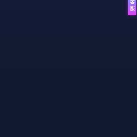
联网设备和数据流。完成天启开户后，用户可以开发物联网应
率。