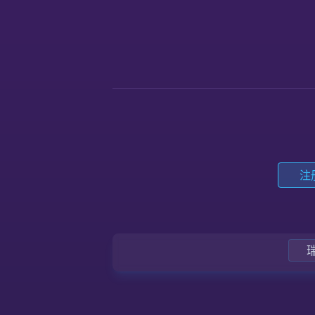
跳转到内容
天启 - 会员平台中心 | 安全可靠认证注册
首页
公司概况
新闻中心
资料下载
沟通我们